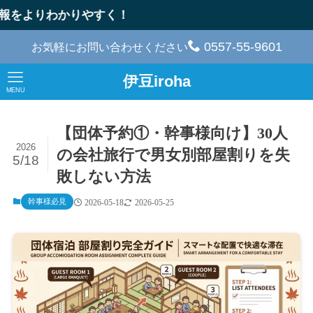
0557-55-9601
お気軽にお問い合わせください
伊豆iroha
MENU
【団体予約①・幹事様向け】30人
2026
の会社旅行で男女別部屋割りを失
5/18
敗しない方法
幹事様必見
2026-05-18
2026-05-25