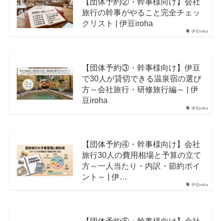
【団体予約②・幹事様向け】会社
旅行の幹事がやること完全チェッ
クリスト | 伊豆iroha
伊豆iroha
【団体予約③・幹事様向け】伊豆
で30人が貸切できる温泉宿の選び
方～会社旅行・研修旅行編～ | 伊
豆iroha
伊豆iroha
【団体予約④・幹事様向け】会社
旅行30人の費用相場と予算の立て
方～一人当たり・内訳・節約ポイ
ント～ | 伊…
伊豆iroha