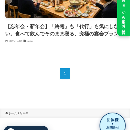
公式LINEから予約＆お問合せ
【忘年会・新年会】「終電」も「代行」も気にしな
い。食べて飲んでそのまま寝る、究極の宴会プラン
2025-12-03
iroha
1
忘年会
ホーム
団体様
▼
お問合せ